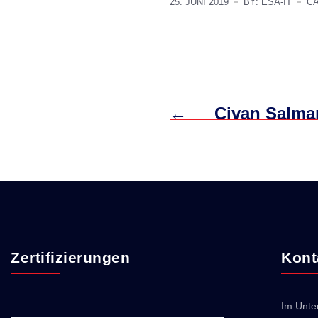
25. JUNI 2019
BY: ESA-IT
C
←
Civan Salma
Zertifizierungen
Kont
Im Unte