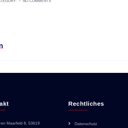
ATEGORY:
NO COMMENTS
n
akt
Rechtliches
ren Maarfeld 8, 53619
Datenschutz